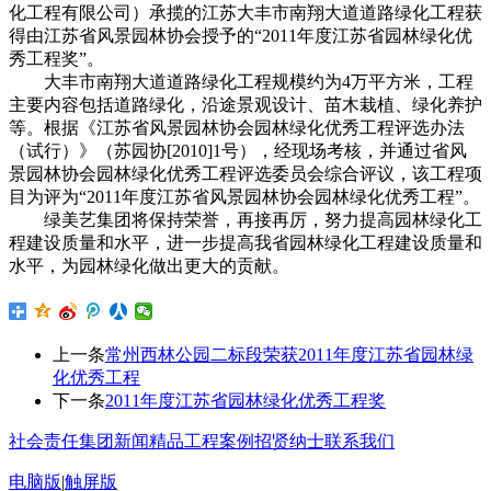
化工程有限公司）承揽的江苏大丰市南翔大道道路绿化工程获
得由江苏省风景园林协会授予的“2011年度江苏省园林绿化优
秀工程奖”。
大丰市南翔大道道路绿化工程规模约为4万平方米，工程
主要内容包括道路绿化，沿途景观设计、苗木栽植、绿化养护
等。根据《江苏省风景园林协会园林绿化优秀工程评选办法
（试行）》（苏园协[2010]1号），经现场考核，并通过省风
景园林协会园林绿化优秀工程评选委员会综合评议，该工程项
目为评为“2011年度江苏省风景园林协会园林绿化优秀工程”。
绿美艺集团将保持荣誉，再接再厉，努力提高园林绿化工
程建设质量和水平，进一步提高我省园林绿化工程建设质量和
水平，为园林绿化做出更大的贡献。
上一条
常州西林公园二标段荣获2011年度江苏省园林绿
化优秀工程
下一条
2011年度江苏省园林绿化优秀工程奖
社会责任
集团新闻
精品工程案例
招贤纳士
联系我们
电脑版
|
触屏版