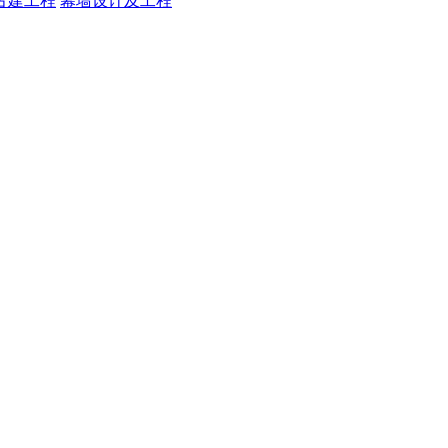
古建工程
幕墙设计及工程