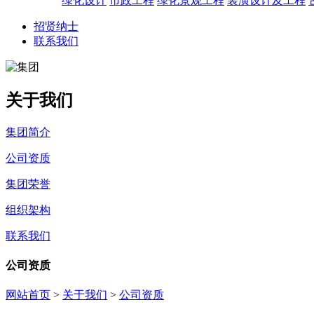
绿化设计
市政工程
绿化景观工程
装潢设计及工程
招贤纳士
联系我们
关于我们
集团简介
公司资质
集团荣誉
组织架构
联系我们
公司资质
网站首页
>
关于我们
>
公司资质