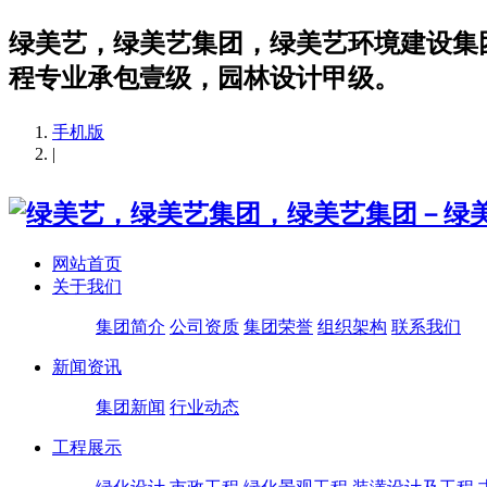
绿美艺，绿美艺集团，绿美艺环境建设集
程专业承包壹级，园林设计甲级。
手机版
|
网站首页
关于我们
集团简介
公司资质
集团荣誉
组织架构
联系我们
新闻资讯
集团新闻
行业动态
工程展示